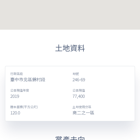
土地資料
行政區段
地號
臺中市北區錦村段
246-69
公告現值年度
公告現值
2019
77,400
謄本面積(平方公尺)
土地使用分區
120.0
商二之一區
黨產去向