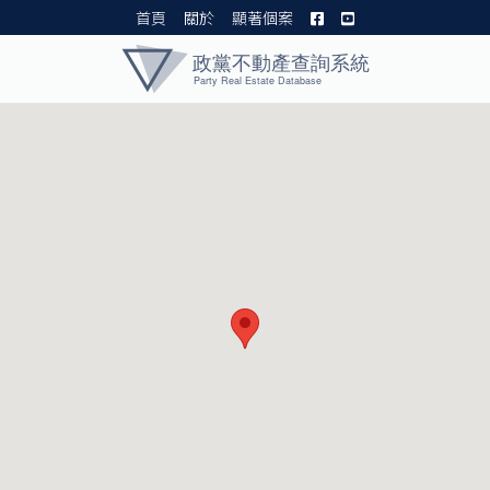
首頁
關於
顯著個案
黨產資料庫 I