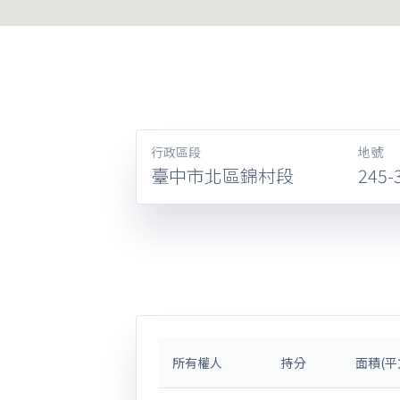
行政區段
地號
臺中市北區錦村段
245-
所有權人
持分
面積(平