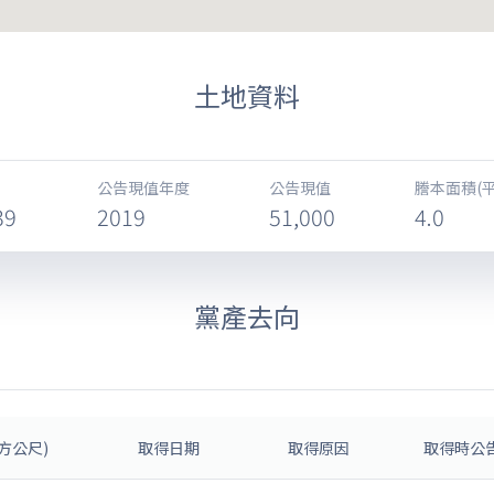
土地資料
公告現值年度
公告現值
謄本面積(
39
2019
51,000
4.0
黨產去向
方公尺)
取得日期
取得原因
取得時公