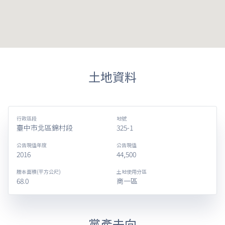
土地資料
行政區段
地號
臺中市北區錦村段
325-1
公告現值年度
公告現值
2016
44,500
謄本面積(平方公尺)
土地使用分區
68.0
商一區
黨產去向