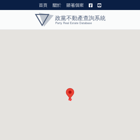
首頁
關於
顯著個案
黨產資料庫 I