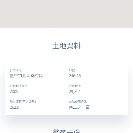
土地資料
行政區段
地號
臺中市北區錦村段
246-15
公告現值年度
公告現值
2005
29,304
謄本面積(平方公尺)
土地使用分區
262.0
商二之一區
黨產去向