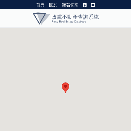
首頁
關於
顯著個案
黨產資料庫 I