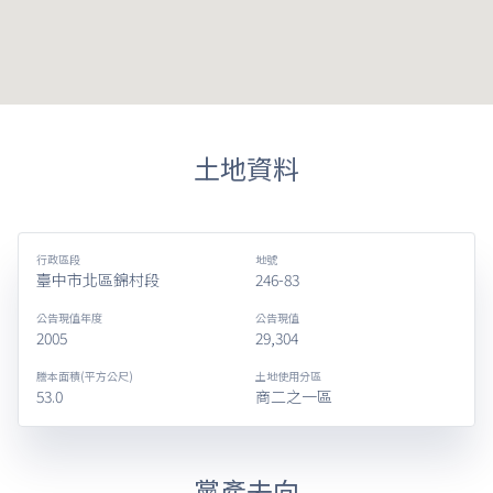
土地資料
行政區段
地號
臺中市北區錦村段
246-83
公告現值年度
公告現值
2005
29,304
謄本面積(平方公尺)
土地使用分區
53.0
商二之一區
黨產去向