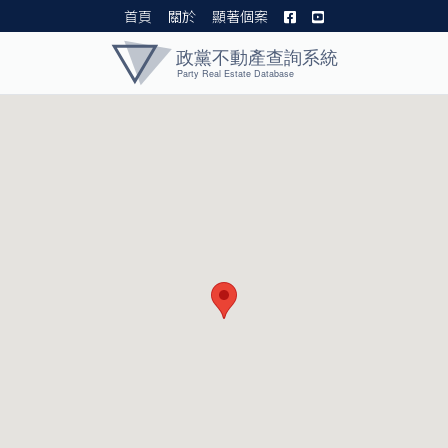
首頁
關於
顯著個案
黨產資料庫 I