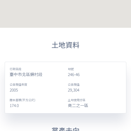
土地資料
行政區段
地號
臺中市北區錦村段
246-46
公告現值年度
公告現值
2005
29,304
謄本面積(平方公尺)
土地使用分區
174.0
商二之一區
黨產去向