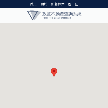
首頁
關於
顯著個案
黨產資料庫 I