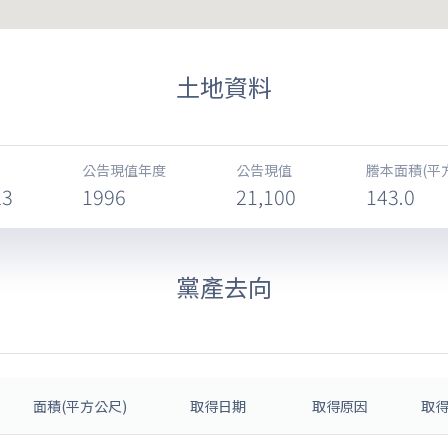
土地資料
公告現值年度
公告現值
謄本面積(平
23
1996
21,100
143.0
黨產去向
面積(平方公尺)
取得日期
取得原因
取得