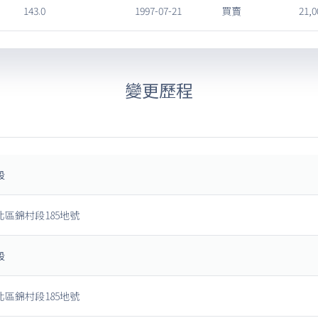
143.0
1997-07-21
買賣
21,0
變更歷程
段
北區錦村段185地號
段
北區錦村段185地號