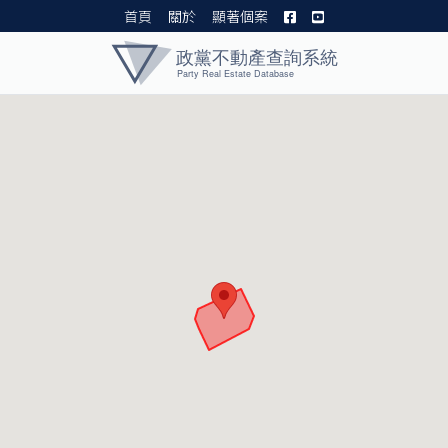
首頁
關於
顯著個案
黨產資料庫 I