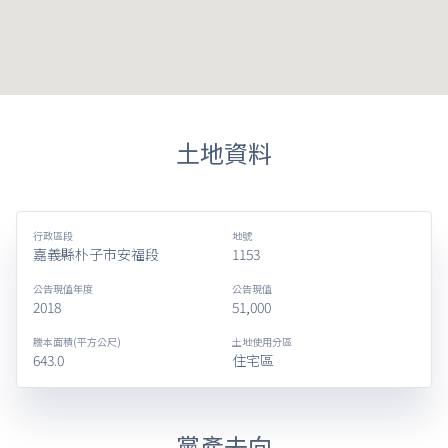
土地資料
行政區段
地號
嘉義縣朴子市安福段
1153
公告現值年度
公告現值
2018
51,000
謄本面積(平方公尺)
土地使用分區
643.0
住宅區
黨產去向