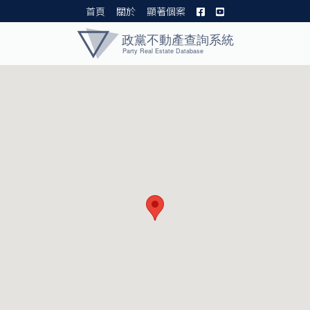
首頁
關於
顯著個案
黨產資料庫 I