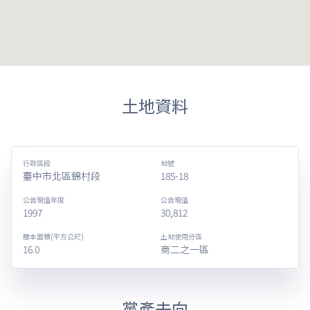
土地資料
行政區段
地號
臺中市北區錦村段
185-18
公告現值年度
公告現值
1997
30,812
謄本面積(平方公尺)
土地使用分區
16.0
商二之一區
黨產去向