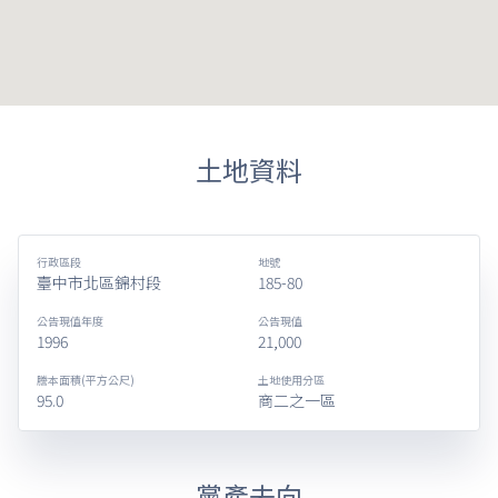
土地資料
行政區段
地號
臺中市北區錦村段
185-80
公告現值年度
公告現值
1996
21,000
謄本面積(平方公尺)
土地使用分區
95.0
商二之一區
黨產去向