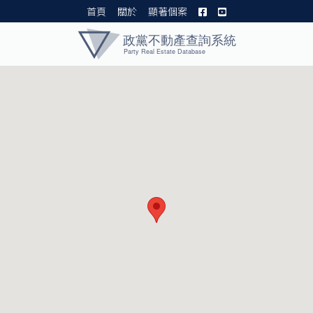
首頁
關於
顯著個案
黨產資料庫 I