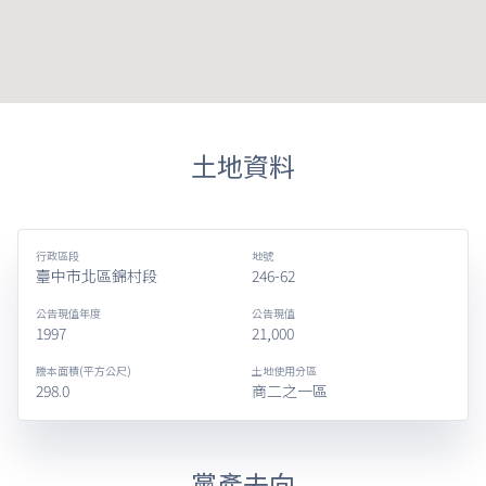
土地資料
行政區段
地號
臺中市北區錦村段
246-62
公告現值年度
公告現值
1997
21,000
謄本面積(平方公尺)
土地使用分區
298.0
商二之一區
黨產去向