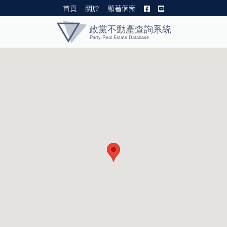
首頁
關於
顯著個案
黨產資料庫 I