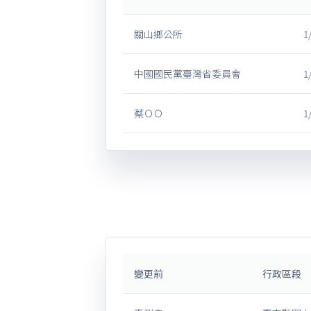
關山鄉公所
1
中國國民黨臺灣省委員會
1
蔡ＯＯ
1
變更前
行政區段