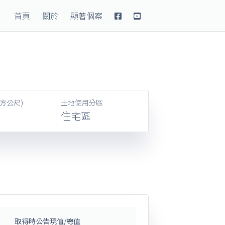
Database
首頁
關於
顯著個案
方公尺)
土地使用分區
住宅區
取得時公告現值/總值