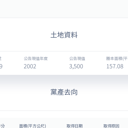
料庫 Ill-gotten Party Assets 
土地資料
號
公告現值年度
公告現值
謄本面積(平
9
2002
3,500
157.08
黨產去向
持分
面積(平方公尺)
取得日期
取得原因