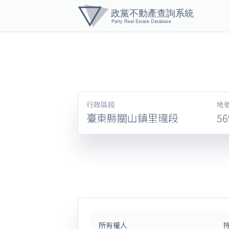
黨產資
行政區段
地
臺東縣關山鎮里瓏段
56
所有權人