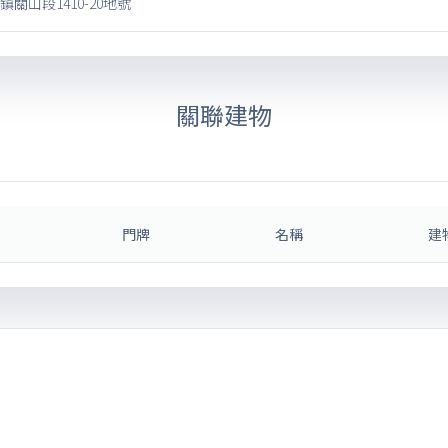
關山段1410-20地號
關聯建物
門牌
名稱
建