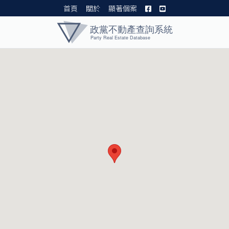
首頁
關於
顯著個案
黨產資料庫 I