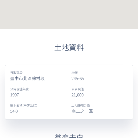
土地資料
行政區段
地號
臺中市北區錦村段
245-65
公告現值年度
公告現值
1997
21,000
謄本面積(平方公尺)
土地使用分區
54.0
商二之一區
黨產去向