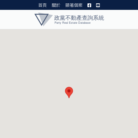
首頁
關於
顯著個案
黨產資料庫 I