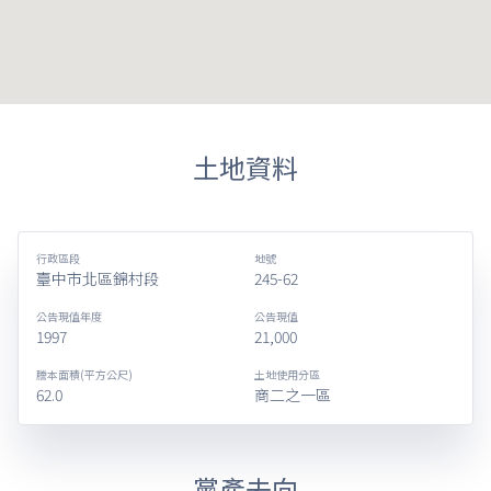
土地資料
行政區段
地號
臺中市北區錦村段
245-62
公告現值年度
公告現值
1997
21,000
謄本面積(平方公尺)
土地使用分區
62.0
商二之一區
黨產去向