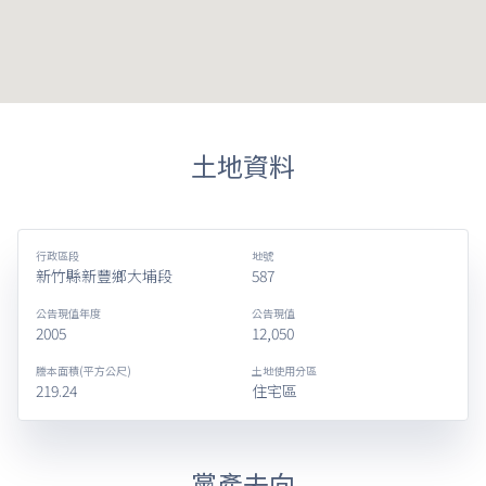
土地資料
行政區段
地號
新竹縣新豐鄉大埔段
587
公告現值年度
公告現值
2005
12,050
謄本面積(平方公尺)
土地使用分區
219.24
住宅區
黨產去向