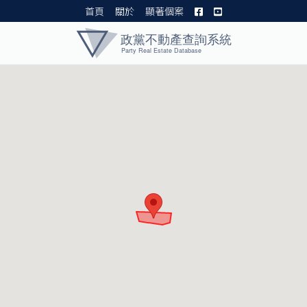
首頁
關於
顯著個案
黨產資料庫 I