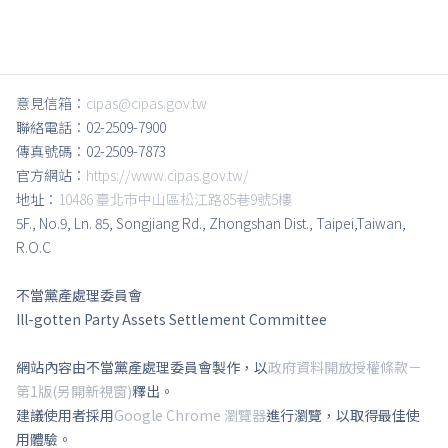
意見信箱：
cipas@cipas.gov.tw
聯絡電話：02-2509-7900
傳真號碼：02-2509-7873
官方網站：
https://www.cipas.gov.tw/
地址：
10486 臺北市中山區松江路85巷9號5樓
5F., No.9, Ln. 85, Songjiang Rd., Zhongshan Dist., Taipei,Taiwan,
R.O.C
不當黨產處理委員會
Ill-gotten Party Assets Settlement Committee
網站內容由不當黨產處理委員會製作，以
政府資料開放授權條款－
第1版(另開新視窗)
釋出。
建議使用者採用
Google Chrome 瀏覽器
進行瀏覽，以取得最佳使
用體驗。