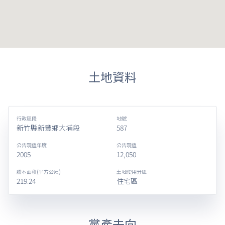
土地資料
行政區段
地號
新竹縣新豐鄉大埔段
587
公告現值年度
公告現值
2005
12,050
謄本面積(平方公尺)
土地使用分區
219.24
住宅區
黨產去向