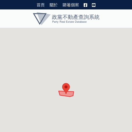
首頁
關於
顯著個案
黨產資料庫 I