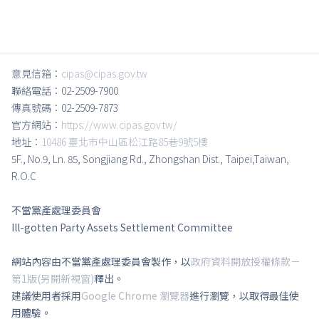
意見信箱：
cipas@cipas.gov.tw
聯絡電話：02-2509-7900
傳真號碼：02-2509-7873
官方網站：
https://www.cipas.gov.tw/
地址：
10486 臺北市中山區松江路85巷9號5樓
5F., No.9, Ln. 85, Songjiang Rd., Zhongshan Dist., Taipei,Taiwan,
R.O.C
不當黨產處理委員會
Ill-gotten Party Assets Settlement Committee
網站內容由不當黨產處理委員會製作，以
政府資料開放授權條款－
第1版(另開新視窗)
釋出。
建議使用者採用
Google Chrome 瀏覽器
進行瀏覽，以取得最佳使
用體驗。