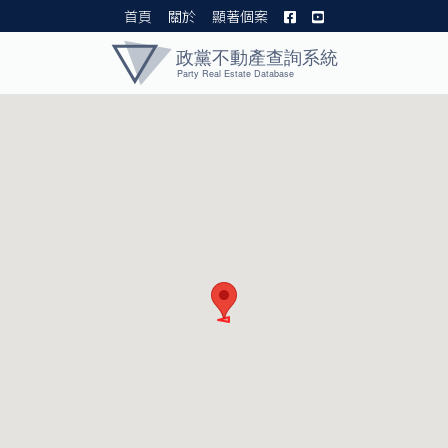
首頁
關於
顯著個案
黨產資料庫 I