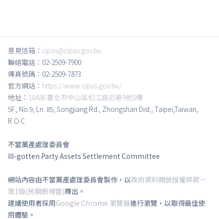
意見信箱：
cipas@cipas.gov.tw
聯絡電話：02-2509-7900
傳真號碼：02-2509-7873
官方網站：
https://www.cipas.gov.tw/
地址：
10486 臺北市中山區松江路85巷9號5樓
5F., No.9, Ln. 85, Songjiang Rd., Zhongshan Dist., Taipei,Taiwan,
R.O.C
不當黨產處理委員會
Ill-gotten Party Assets Settlement Committee
網站內容由不當黨產處理委員會製作，以
政府資料開放授權條款－
第1版(另開新視窗)
釋出。
建議使用者採用
Google Chrome 瀏覽器
進行瀏覽，以取得最佳使
用體驗。