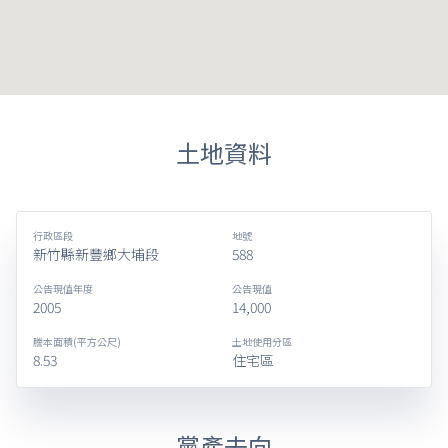
土地資料
行政區段
地號
新竹縣新豐鄉大埔段
588
公告現值年度
公告現值
2005
14,000
謄本面積(平方公尺)
土地使用分區
8.53
住宅區
黨產去向