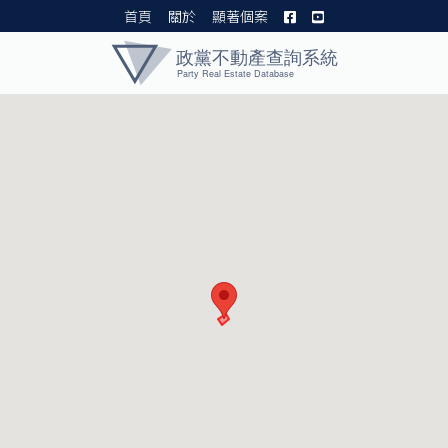
首頁
關於
顯著個案
黨產資料庫 I