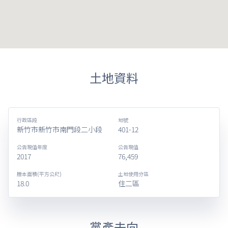
土地資料
行政區段
地號
新竹市新竹市南門段二小段
401-12
公告現值年度
公告現值
2017
76,459
謄本面積(平方公尺)
土地使用分區
18.0
住二區
黨產去向