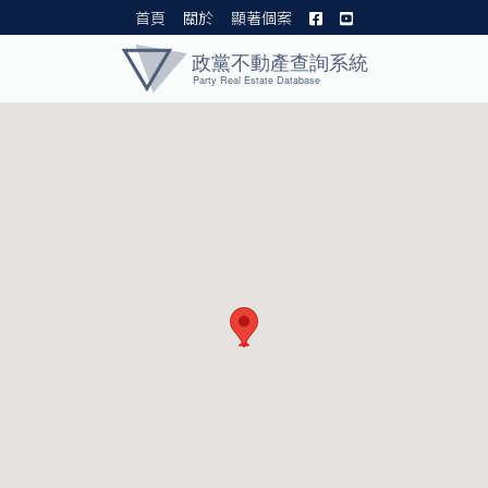
首頁
關於
顯著個案
黨產資料庫 I