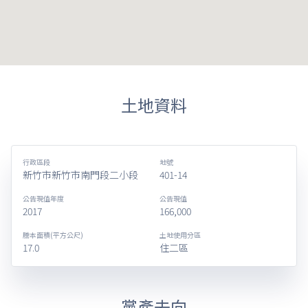
土地資料
行政區段
地號
新竹市新竹市南門段二小段
401-14
公告現值年度
公告現值
2017
166,000
謄本面積(平方公尺)
土地使用分區
17.0
住二區
黨產去向