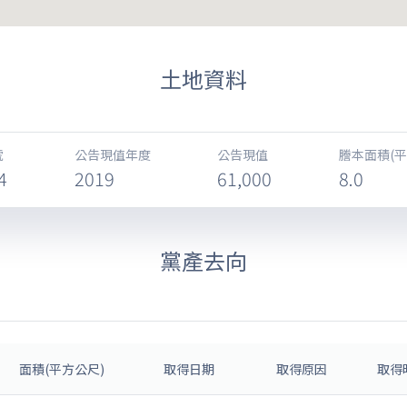
土地資料
號
公告現值年度
公告現值
謄本面積(平
4
2019
61,000
8.0
黨產去向
面積(平方公尺)
取得日期
取得原因
取得