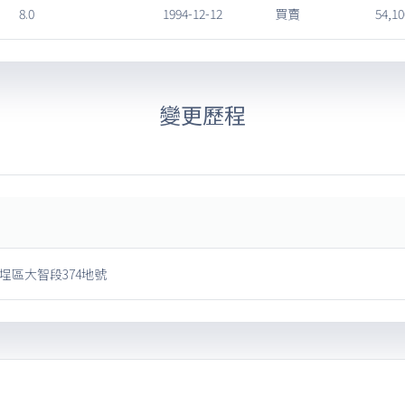
8.0
1994-12-12
買賣
54,10
變更歷程
埕區大智段374地號