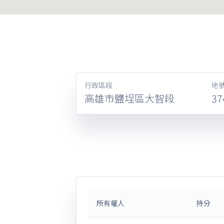
行政區段
地
高雄市鹽埕區大智段
37
所有權人
持分