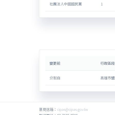
社團法人中國國民黨
1
變更前
行政區段
分割自
高雄市鹽
意見信箱：
cipas@cipas.gov.tw