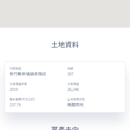
土地資料
行政區段
地號
新竹縣新埔鎮泰陽段
397
公告現值年度
公告現值
2019
26,248
謄本面積(平方公尺)
土地使用分區
237.79
機關用地
黨產去向