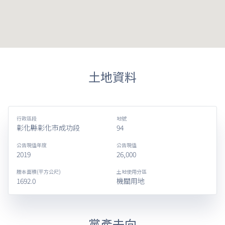
土地資料
行政區段
地號
彰化縣彰化市成功段
94
公告現值年度
公告現值
2019
26,000
謄本面積(平方公尺)
土地使用分區
1692.0
機關用地
黨產去向