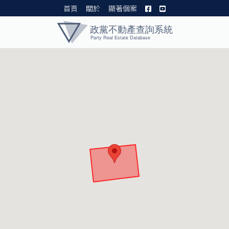
首頁
關於
顯著個案
黨產資料庫 I