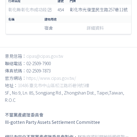
彰化縣彰化市成功段
454
彰化市光復里民生路257巷11號
宿舍
詳細資料
意見信箱：
cipas@cipas.gov.tw
聯絡電話：02-2509-7900
傳真號碼：02-2509-7873
官方網站：
https://www.cipas.gov.tw/
地址：
10486 臺北市中山區松江路85巷9號5樓
5F., No.9, Ln. 85, Songjiang Rd., Zhongshan Dist., Taipei,Taiwan,
R.O.C
不當黨產處理委員會
Ill-gotten Party Assets Settlement Committee
網站內容由不當黨產處理委員會製作，以
政府資料開放授權條款－