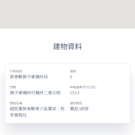
建物資料
行政區段
建號
屏東縣獅子鄉楓林段
8
門牌
申報面積(平方公尺)
獅子鄉楓林村楓林二巷30號
533.4
建物名稱
建物用途
國民黨屏東縣第八區黨部、民
黨部/綜辦
眾服務社