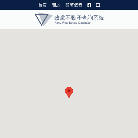
首頁
關於
顯著個案
黨產資料庫 I