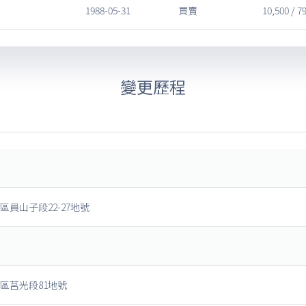
1988-05-31
買賣
10,500 / 7
變更歷程
區員山子段22-27地號
區莒光段81地號