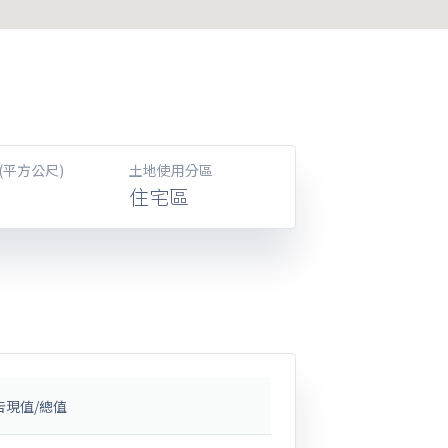
(平方公尺)
土地使用分區
住宅區
告現值/總值