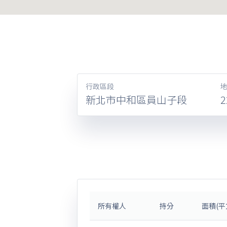
行政區段
新北市中和區員山子段
2
所有權人
持分
面積(平