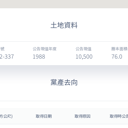
土地資料
地號
公告現值年度
公告現值
謄本面積
2-337
1988
10,500
76.0
黨產去向
方公尺)
取得日期
取得原因
取得時公