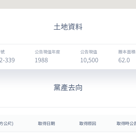
土地資料
地號
公告現值年度
公告現值
謄本面積
2-339
1988
10,500
62.0
黨產去向
方公尺)
取得日期
取得原因
取得時公