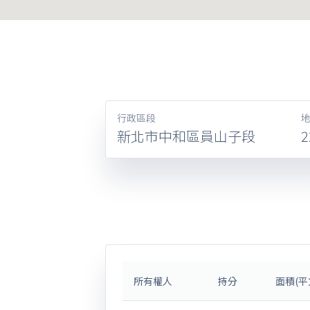
行政區段
新北市中和區員山子段
2
所有權人
持分
面積(平