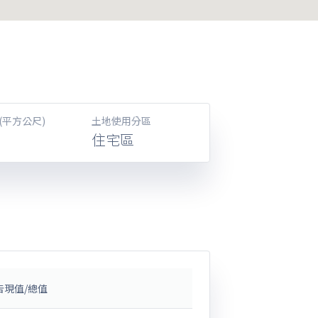
(平方公尺)
土地使用分區
住宅區
告現值/總值