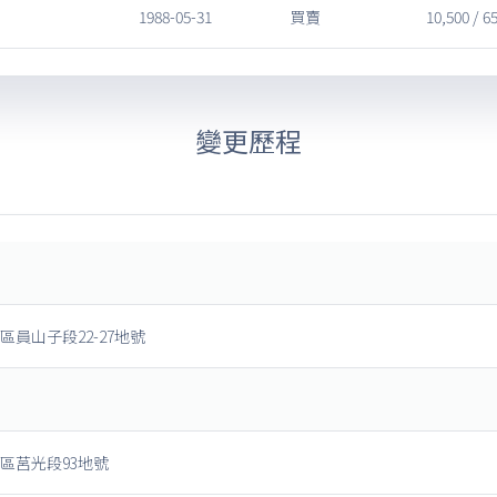
1988-05-31
買賣
10,500 / 6
變更歷程
區員山子段22-27地號
區莒光段93地號