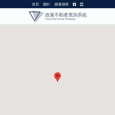
首頁
關於
顯著個案
黨產資料庫 I