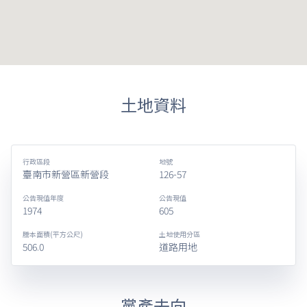
土地資料
行政區段
地號
臺南市新營區新營段
126-57
公告現值年度
公告現值
1974
605
謄本面積(平方公尺)
土地使用分區
506.0
道路用地
黨產去向