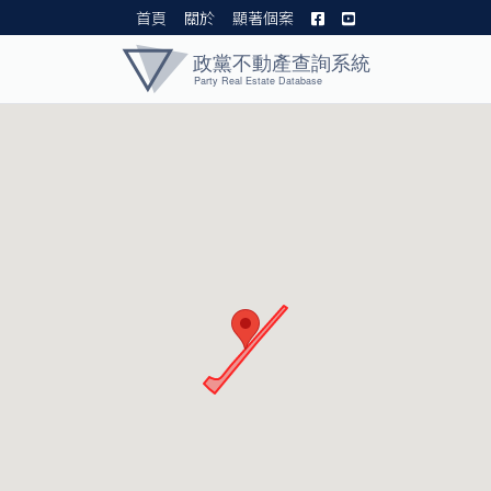
首頁
關於
顯著個案
黨產資料庫 I