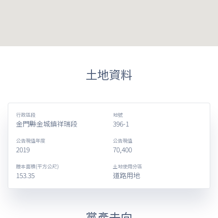
土地資料
行政區段
地號
金門縣金城鎮祥瑞段
396-1
公告現值年度
公告現值
2019
70,400
謄本面積(平方公尺)
土地使用分區
153.35
道路用地
黨產去向