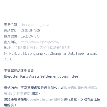
意見信箱：
cipas@cipas.gov.tw
聯絡電話：02-2509-7900
傳真號碼：02-2509-7873
官方網站：
https://www.cipas.gov.tw/
地址：
10486 臺北市中山區松江路85巷9號5樓
5F., No.9, Ln. 85, Songjiang Rd., Zhongshan Dist., Taipei,Taiwan,
R.O.C
不當黨產處理委員會
Ill-gotten Party Assets Settlement Committee
網站內容由不當黨產處理委員會製作，以
政府資料開放授權條款－
第1版(另開新視窗)
釋出。
建議使用者採用
Google Chrome 瀏覽器
進行瀏覽，以取得最佳使
用體驗。