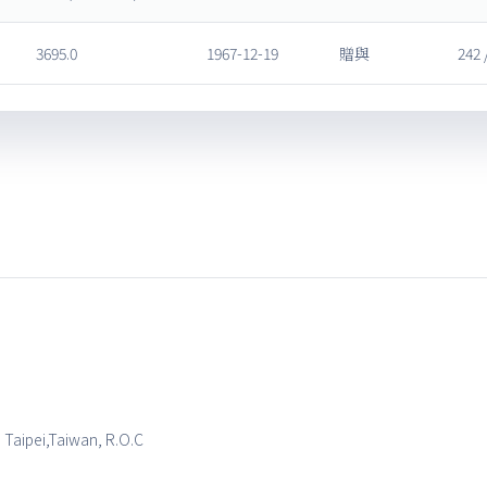
3695.0
1967-12-19
贈與
242 
, Taipei,Taiwan, R.O.C