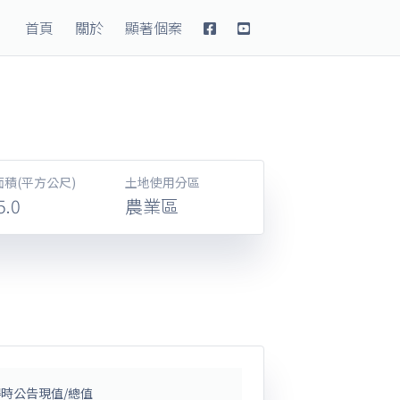
Database
首頁
關於
顯著個案
積(平方公尺)
土地使用分區
5.0
農業區
時公告現值/總值