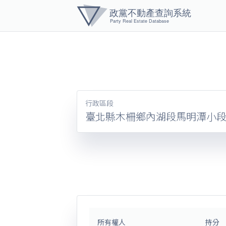
黨產資
行政區段
臺北縣木柵鄉內湖段馬明潭小
所有權人
持分