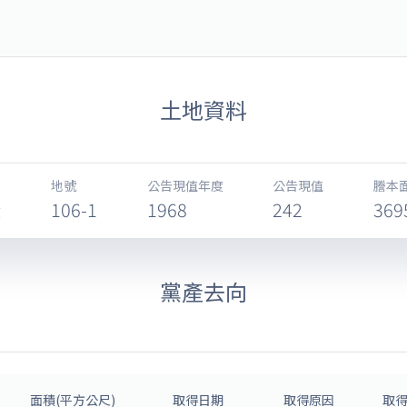
料庫 Ill-gotten Party Assets 
土地資料
地號
公告現值年度
公告現值
謄本面
段
106-1
1968
242
369
黨產去向
面積(平方公尺)
取得日期
取得原因
取得