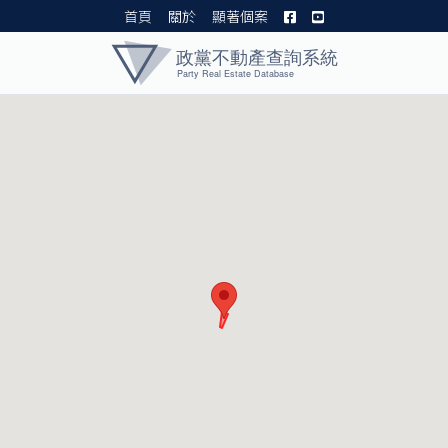
首頁
關於
顯著個案
黨產資料庫 I