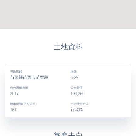
土地資料
行政區段
地號
苗栗縣苗栗市苗栗段
63-9
公告現值年度
公告現值
2017
104,260
謄本面積(平方公尺)
土地使用分區
16.0
行政區
黨產去向