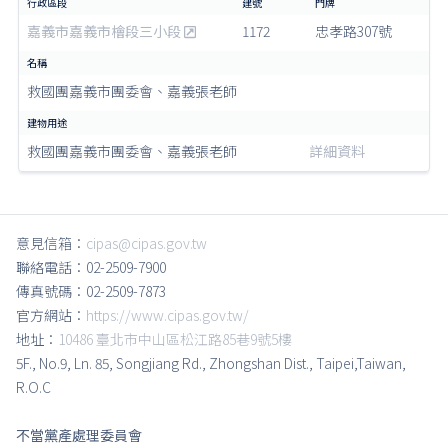
嘉義市嘉義市檜段三小段
1172
忠孝路307號
救國團嘉義市團委會、嘉義張老師
救國團嘉義市團委會、嘉義張老師
詳細資料
意見信箱：
cipas@cipas.gov.tw
聯絡電話：02-2509-7900
傳真號碼：02-2509-7873
官方網站：
https://www.cipas.gov.tw/
地址：
10486 臺北市中山區松江路85巷9號5樓
5F., No.9, Ln. 85, Songjiang Rd., Zhongshan Dist., Taipei,Taiwan,
R.O.C
不當黨產處理委員會