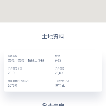
土地資料
行政區段
地號
嘉義市嘉義市檜段三小段
9-12
公告現值年度
公告現值
2019
23,000
謄本面積(平方公尺)
土地使用分區
1076.0
住宅區
黨產去向