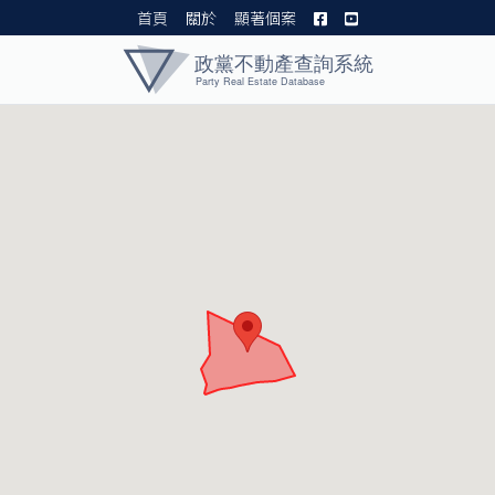
首頁
關於
顯著個案
黨產資料庫 I