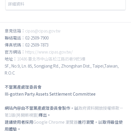
詳細資料
意見信箱：
cipas@cipas.gov.tw
聯絡電話：02-2509-7900
傳真號碼：02-2509-7873
官方網站：
https://www.cipas.gov.tw/
地址：
10486 臺北市中山區松江路85巷9號5樓
5F., No.9, Ln. 85, Songjiang Rd., Zhongshan Dist., Taipei,Taiwan,
R.O.C
不當黨產處理委員會
Ill-gotten Party Assets Settlement Committee
網站內容由不當黨產處理委員會製作，以
政府資料開放授權條款－
第1版(另開新視窗)
釋出。
建議使用者採用
Google Chrome 瀏覽器
進行瀏覽，以取得最佳使
用體驗。