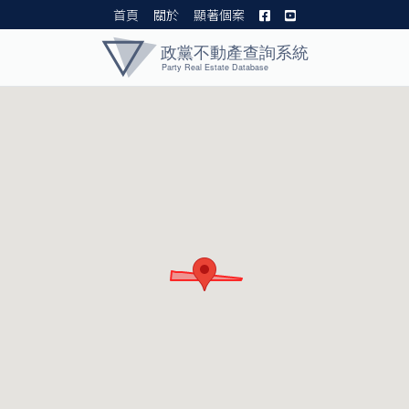
首頁
關於
顯著個案
黨產資料庫 I