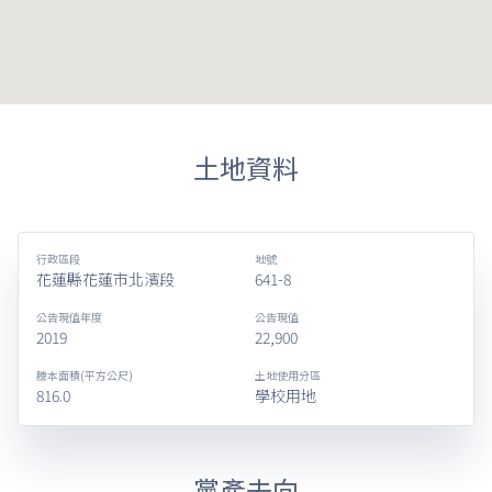
土地資料
行政區段
地號
花蓮縣花蓮市北濱段
641-8
公告現值年度
公告現值
2019
22,900
謄本面積(平方公尺)
土地使用分區
816.0
學校用地
黨產去向