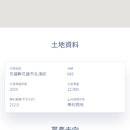
土地資料
行政區段
地號
花蓮縣花蓮市北濱段
643
公告現值年度
公告現值
2019
22,900
謄本面積(平方公尺)
土地使用分區
212.0
學校用地
黨產去向