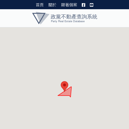
首頁
關於
顯著個案
黨產資料庫 I