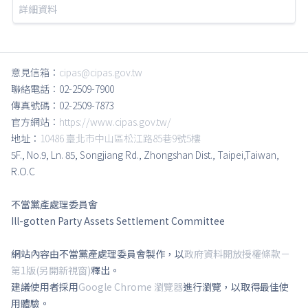
詳細資料
意見信箱：
cipas@cipas.gov.tw
聯絡電話：02-2509-7900
傳真號碼：02-2509-7873
官方網站：
https://www.cipas.gov.tw/
地址：
10486 臺北市中山區松江路85巷9號5樓
5F., No.9, Ln. 85, Songjiang Rd., Zhongshan Dist., Taipei,Taiwan,
R.O.C
不當黨產處理委員會
Ill-gotten Party Assets Settlement Committee
網站內容由不當黨產處理委員會製作，以
政府資料開放授權條款－
第1版(另開新視窗)
釋出。
建議使用者採用
Google Chrome 瀏覽器
進行瀏覽，以取得最佳使
用體驗。