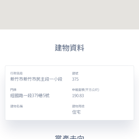
建物資料
行政區段
建號
新竹市新竹市民主段一小段
375
門牌
申報面積(平方公尺)
經國路一段379巷5號
190.83
建物名稱
建物用途
住宅
黨產去向