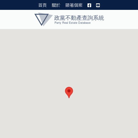
首頁
關於
顯著個案
黨產資料庫 I