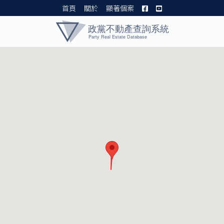
首頁
關於
顯著個案
黨產資料庫 I