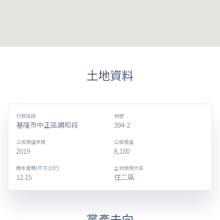
土地資料
行政區段
地號
基隆市中正區調和段
394-2
公告現值年度
公告現值
2019
8,100
謄本面積(平方公尺)
土地使用分區
12.15
住二區
黨產去向