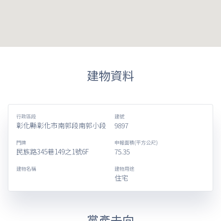
建物資料
行政區段
建號
彰化縣彰化市南郭段南郭小段
9897
門牌
申報面積(平方公尺)
民族路345巷149之1號6F
75.35
建物名稱
建物用途
住宅
黨產去向