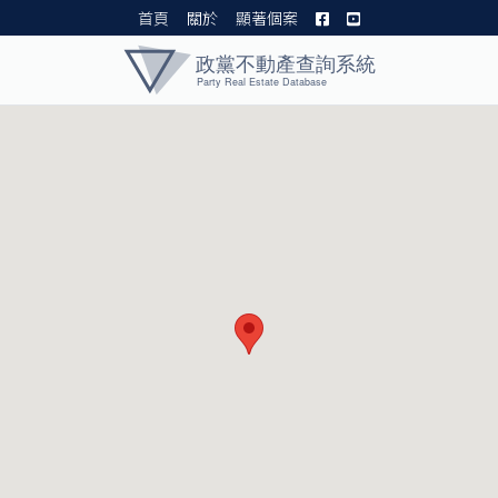
首頁
關於
顯著個案
黨產資料庫 I