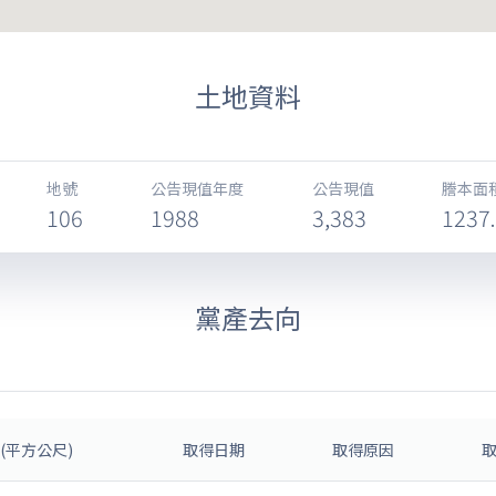
土地資料
地號
公告現值年度
公告現值
謄本面積
106
1988
3,383
1237
黨產去向
(平方公尺)
取得日期
取得原因