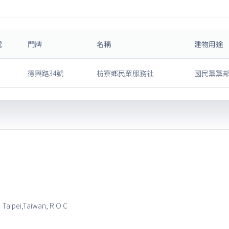
號
門牌
名稱
建物用途
德興路34號
枋寮鄉民眾服務社
國民黨黨部
, Taipei,Taiwan, R.O.C