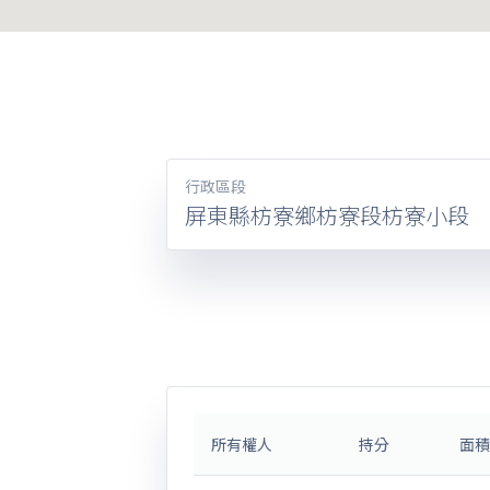
行政區段
屏東縣枋寮鄉枋寮段枋寮小段
所有權人
持分
面積