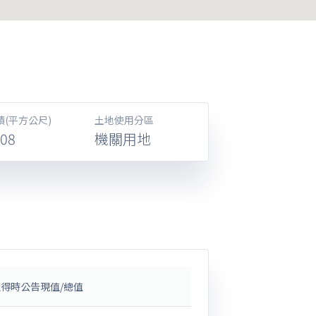
(平方公尺)
土地使用分區
.08
機關用地
取得時公告現值/總值