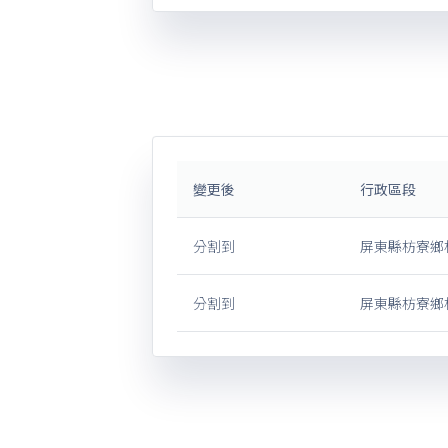
變更後
行政區段
分割到
屏東縣枋寮鄉
分割到
屏東縣枋寮鄉枋