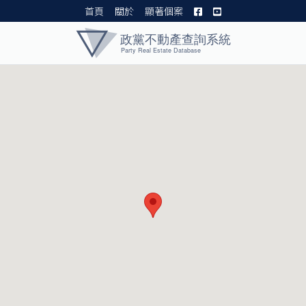
首頁
關於
顯著個案
黨產資料庫 I