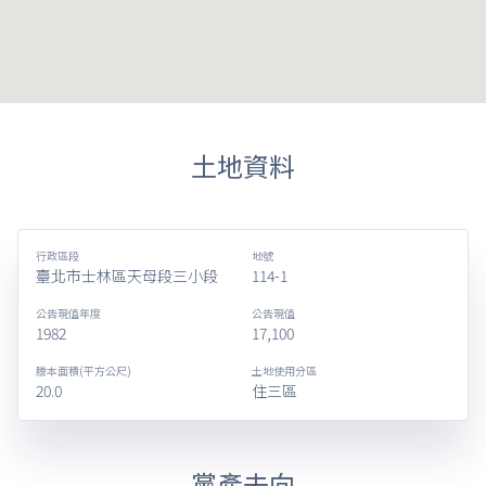
土地資料
行政區段
地號
臺北市士林區天母段三小段
114-1
公告現值年度
公告現值
1982
17,100
謄本面積(平方公尺)
土地使用分區
20.0
住三區
黨產去向