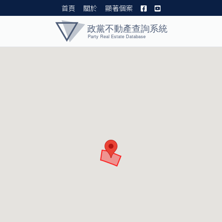
首頁
關於
顯著個案
黨產資料庫 I