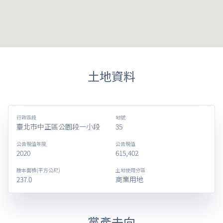
土地資料
行政區段
地號
臺北市中正區公園段一小段
35
公告現值年度
公告現值
2020
615,402
謄本面積(平方公尺)
土地使用分區
237.0
商業用地
黨產去向