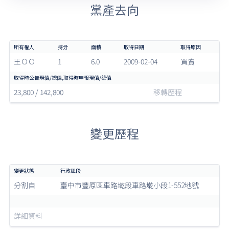
黨產去向
王ＯＯ
1
6.0
2009-02-04
買賣
23,800 / 142,800
移轉歷程
變更歷程
分割自
臺中市豐原區車路墘段車路墘小段1-552地號
詳細資料