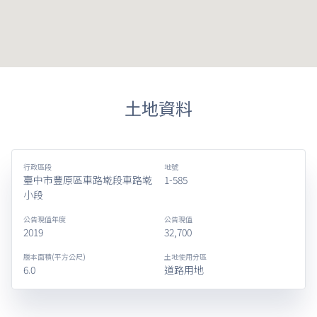
土地資料
行政區段
地號
臺中市豐原區車路墘段車路墘
1-585
小段
公告現值年度
公告現值
2019
32,700
謄本面積(平方公尺)
土地使用分區
6.0
道路用地