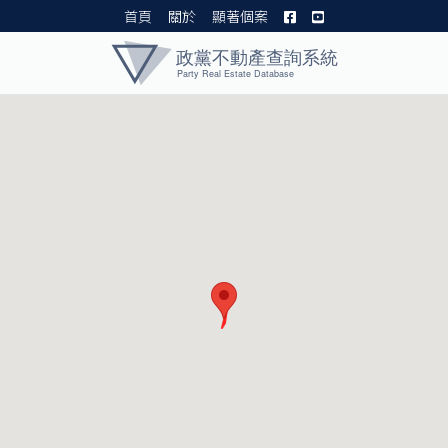
首頁
關於
顯著個案
黨產資料庫 I