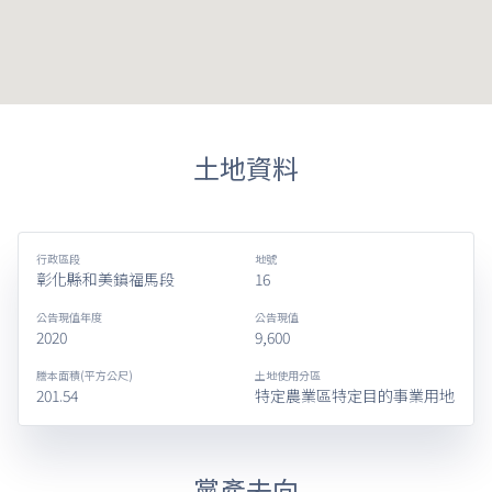
土地資料
行政區段
地號
彰化縣和美鎮福馬段
16
公告現值年度
公告現值
2020
9,600
謄本面積(平方公尺)
土地使用分區
201.54
特定農業區特定目的事業用地
黨產去向