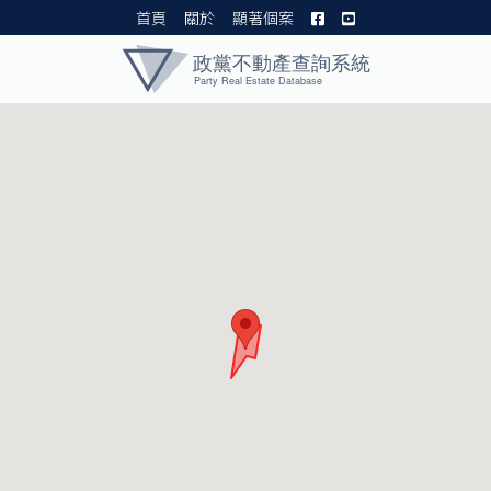
首頁
關於
顯著個案
黨產資料庫 I