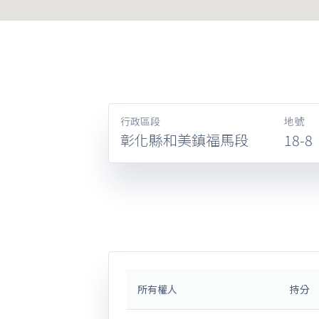
行政區段
地號
彰化縣和美鎮福馬段
18-8
所有權人
持分