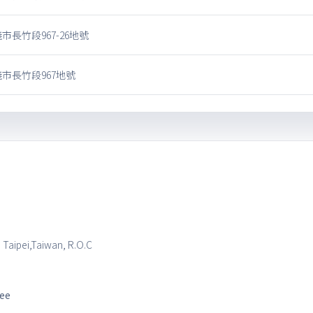
市長竹段967-26地號
市長竹段967地號
, Taipei,Taiwan, R.O.C
tee