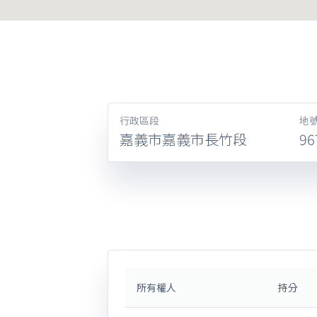
行政區段
地
嘉義市嘉義市長竹段
96
所有權人
持分