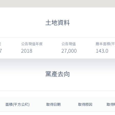
土地資料
號
公告現值年度
公告現值
謄本面積(平
7
2018
27,000
143.0
黨產去向
面積(平方公尺)
取得日期
取得原因
取得