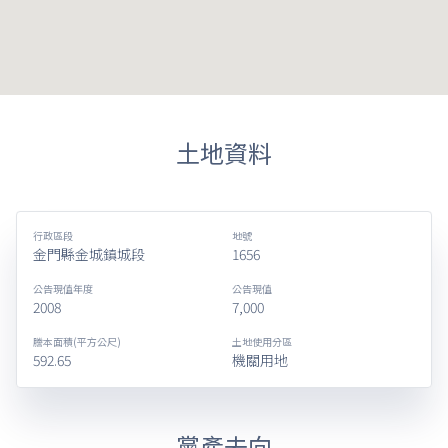
土地資料
行政區段
地號
金門縣金城鎮城段
1656
公告現值年度
公告現值
2008
7,000
謄本面積(平方公尺)
土地使用分區
592.65
機關用地
黨產去向