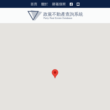
首頁
關於
顯著個案
黨產資料庫 I