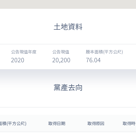
土地資料
公告現值年度
公告現值
謄本面積(平方公尺)
2020
20,200
76.04
黨產去向
面積(平方公尺)
取得日期
取得原因
取得時