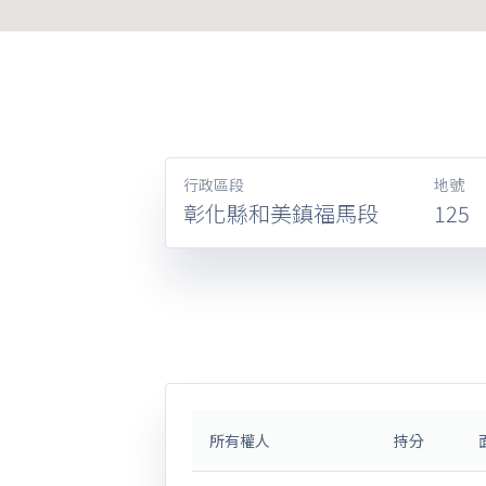
行政區段
地號
彰化縣和美鎮福馬段
125
所有權人
持分