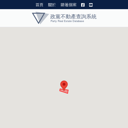
首頁
關於
顯著個案
黨產資料庫 I