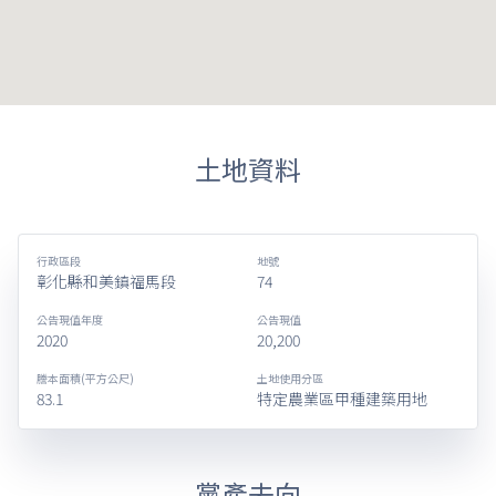
土地資料
行政區段
地號
彰化縣和美鎮福馬段
74
公告現值年度
公告現值
2020
20,200
謄本面積(平方公尺)
土地使用分區
83.1
特定農業區甲種建築用地
黨產去向