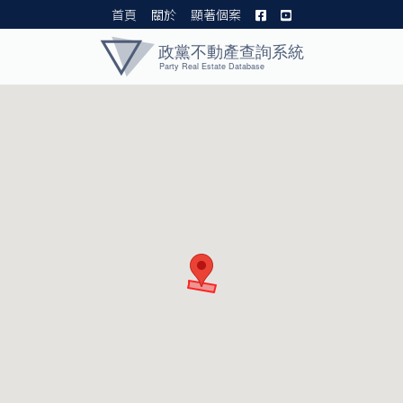
首頁
關於
顯著個案
黨產資料庫 I