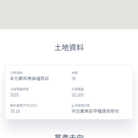
土地資料
行政區段
地號
彰化縣和美鎮福馬段
76
公告現值年度
公告現值
2020
20,200
謄本面積(平方公尺)
土地使用分區
70.18
特定農業區甲種建築用地
黨產去向