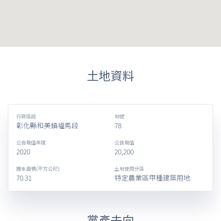
土地資料
行政區段
地號
彰化縣和美鎮福馬段
78
公告現值年度
公告現值
2020
20,200
謄本面積(平方公尺)
土地使用分區
70.31
特定農業區甲種建築用地
黨產去向