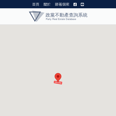
首頁
關於
顯著個案
黨產資料庫 I