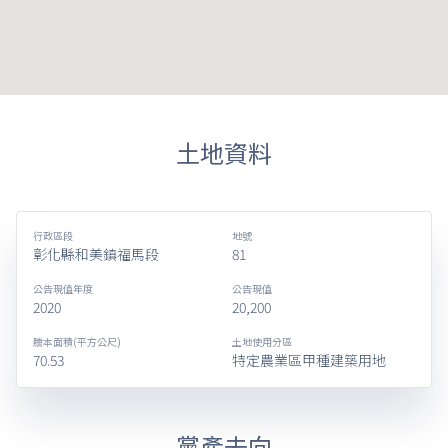
土地資料
行政區段
地號
彰化縣和美鎮福馬段
81
公告現值年度
公告現值
2020
20,200
謄本面積(平方公尺)
土地使用分區
70.53
特定農業區甲種建築用地
黨產去向