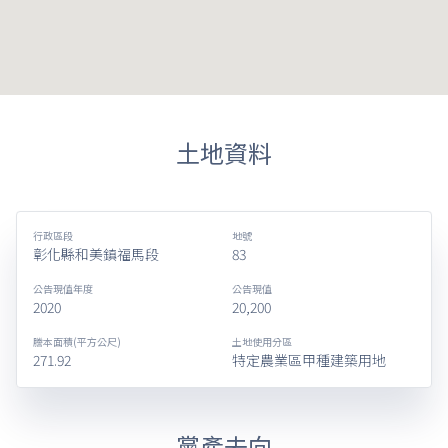
土地資料
行政區段
地號
彰化縣和美鎮福馬段
83
公告現值年度
公告現值
2020
20,200
謄本面積(平方公尺)
土地使用分區
271.92
特定農業區甲種建築用地
黨產去向