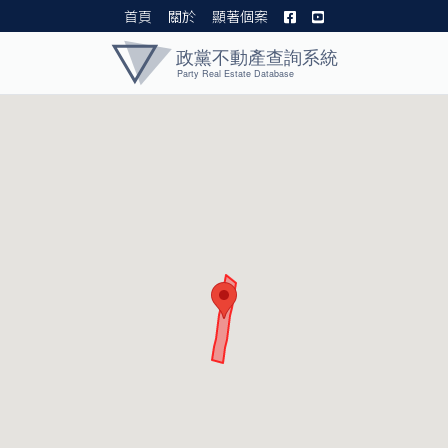
首頁
關於
顯著個案
黨產資料庫 I