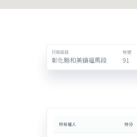
行政區段
地號
彰化縣和美鎮福馬段
91
所有權人
持分